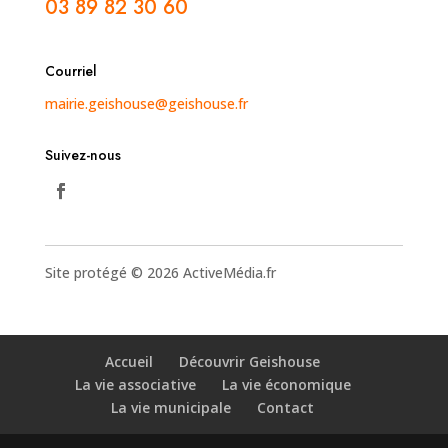
03 89 82 30 60
Courriel
mairie.geishouse@geishouse.fr
Suivez-nous
Site protégé © 2026 ActiveMédia.fr
Accueil
Découvrir Geishouse
La vie associative
La vie économique
La vie municipale
Contact