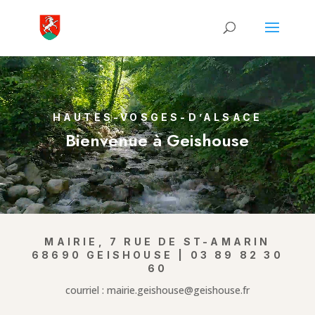
Lecteur
vidéo
HAUTES-VOSGES-D’ALSACE
Bienvenue à Geishouse
MAIRIE, 7 RUE DE ST-AMARIN
68690 GEISHOUSE | 03 89 82 30
60
courriel : mairie.geishouse@geishouse.fr