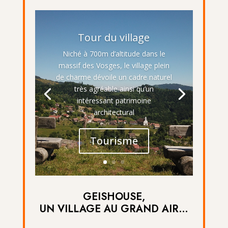
Tour du village
Niché à 700m d’altitude dans le
massif des Vosges, le village plein
de charme dévoile un cadre naturel
très agréable ainsi qu’un
intéressant patrimoine
architectural
Tourisme
GEISHOUSE,
UN VILLAGE AU GRAND AIR…