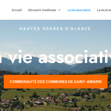
Accueil
Découvrir Geishouse
La vie associative
La vie éc
HAUTES VOSGES D’ALSACE
 vie associat
COMMUNAUTÉ DES COMMUNES DE SAINT-AMARIN