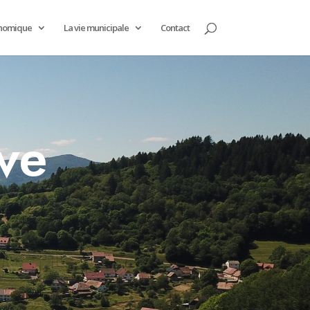
onomique
La vie municipale
Contact
ive